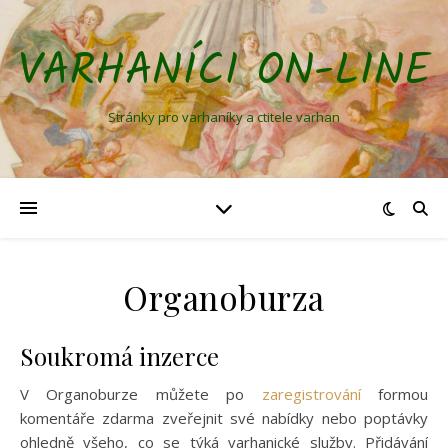
VARHANÍCI ON-LINE
Stránky pro varhaníky a ctitele varhan
Organoburza
Soukromá inzerce
V Organoburze můžete po
zaregistrování
formou
komentáře zdarma zveřejnit své nabídky nebo poptávky
ohledně všeho, co se týká varhanické služby. Přidávání