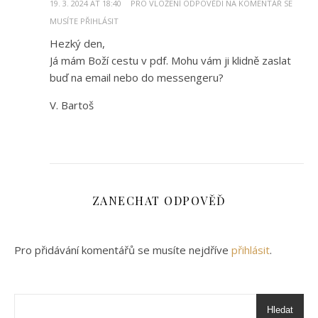
19. 3. 2024 AT 18:40
PRO VLOŽENÍ ODPOVĚDI NA KOMENTÁŘ SE
MUSÍTE PŘIHLÁSIT
Hezký den,
Já mám Boží cestu v pdf. Mohu vám ji klidně zaslat
buď na email nebo do messengeru?
V. Bartoš
ZANECHAT ODPOVĚĎ
Pro přidávání komentářů se musíte nejdříve
přihlásit
.
Hledat