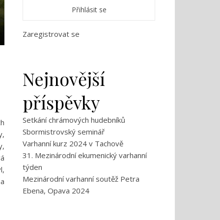
Zaregistrovat se
Nejnovější
příspěvky
Setkání chrámových hudebníků
ch
Sbormistrovský seminář
y,
Varhanní kurz 2024 v Tachově
y,
31. Mezinárodní ekumenický varhanní
vá
týden
l,
Mezinárodní varhanní soutěž Petra
 a
Ebena, Opava 2024