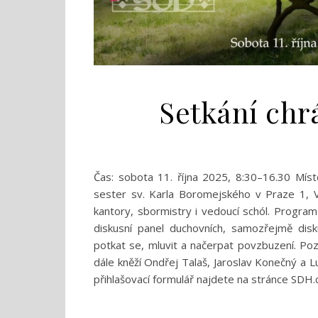
Setkání ch
Čas: sobota 11. října 2025, 8:30–16.30 Mís
sester sv. Karla Boromejského v Praze 1, V
kantory, sbormistry i vedoucí schól. Program
diskusní panel duchovních, samozřejmě disk
potkat se, mluvit a načerpat povzbuzení. Pozván
dále kněží Ondřej Talaš, Jaroslav Konečný a 
přihlašovací formulář najdete na stránce SDH.