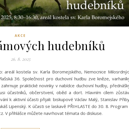
AKCE
rámových hudebníků
26. 8. 2025
to: areál kostela sv. Karla Boromejského, Nemocnice Milosrdný
lašská 36. Společnost pro duchovní hudbu zve kněze, varhaník
 zahrnuje praktické novinky v nabídce duchovní hudby, přednášk
usi účastníků, občerstvení, oběd a dort. Hlavním cílem zůstá
í k aktivní účasti přijali: biskupové Václav Malý, Stanislav Přiby
Lukáš Lipenský. K účasti se laskavě PŘIHLASTE do 30. 8. Program
cz. V přihlášce můžete navrhovat témata do diskuse.