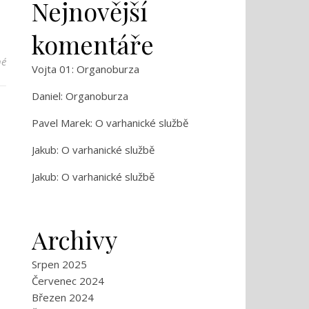
Nejnovější
komentáře
u textu s názvem Setkání chrámových hudebníků
né
Vojta 01
:
Organoburza
Daniel
:
Organoburza
Pavel Marek
:
O varhanické službě
Jakub
:
O varhanické službě
Jakub
:
O varhanické službě
Archivy
Srpen 2025
Červenec 2024
Březen 2024