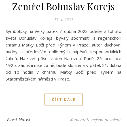
Zemřel Bohuslav Korejs
13. 4. 2023
Symbolicky na Velký pátek 7. dubna 2023 odešel z tohoto
světa Bohuslav Korejs, bývalý sbormistr a regenschori
chrámu Matky Boží před Týnem v Praze, autor duchovní
hudby a především oblíbených nápěvů responsoriálních
žalmů. Na svět přišel v den Narození Páně, 25. prosince
1925. Zádušní mše za něj bude sloužena v pátek 21. dubna
od 10 hodin v chrámu Matky Boží před Týnem na
Staroměstském náměstí v Praze.
ČÍST DÁLE
u t
Pavel Marek
Komentáře nejsou povolené