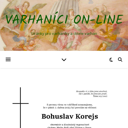
VARHANÍCI ON-LINE
Stránky pro varhaníky a ctitele varhan