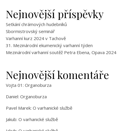
Nejnovější příspěvky
Setkání chrámových hudebníků
Sbormistrovský seminář
Varhanní kurz 2024 v Tachově
31. Mezinárodní ekumenický varhanní týden
Mezinárodní varhanní soutěž Petra Ebena, Opava 2024
Nejnovější komentáře
Vojta 01
:
Organoburza
Daniel
:
Organoburza
Pavel Marek
:
O varhanické službě
Jakub
:
O varhanické službě
Jakub
:
O varhanické službě