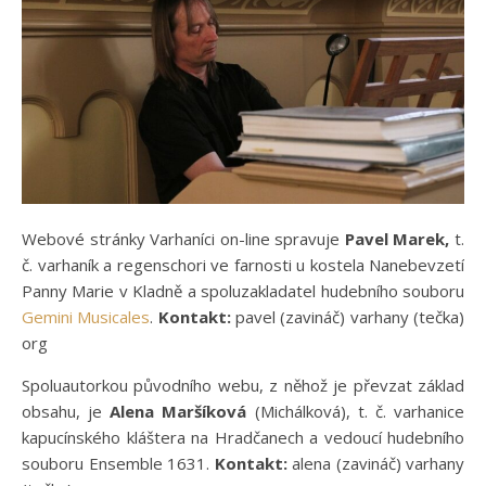
Webové stránky Varhaníci on-line spravuje
Pavel Marek,
t.
č. varhaník a regenschori ve farnosti u kostela Nanebevzetí
Panny Marie v Kladně a spoluzakladatel hudebního souboru
Gemini Musicales
.
Kontakt:
pavel (zavináč) varhany (tečka)
org
Spoluautorkou původního webu, z něhož je převzat základ
obsahu, je
Alena Maršíková
(Michálková), t. č. varhanice
kapucínského kláštera na Hradčanech a vedoucí hudebního
souboru Ensemble 1631.
Kontakt:
alena (zavináč) varhany