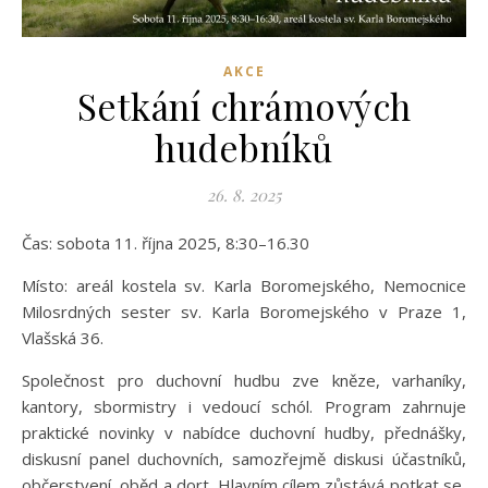
AKCE
Setkání chrámových
hudebníků
26. 8. 2025
Čas: sobota 11. října 2025, 8:30–16.30
Místo: areál kostela sv. Karla Boromejského, Nemocnice
Milosrdných sester sv. Karla Boromejského v Praze 1,
Vlašská 36.
Společnost pro duchovní hudbu zve kněze, varhaníky,
kantory, sbormistry i vedoucí schól. Program zahrnuje
praktické novinky v nabídce duchovní hudby, přednášky,
diskusní panel duchovních, samozřejmě diskusi účastníků,
občerstvení, oběd a dort. Hlavním cílem zůstává potkat se,