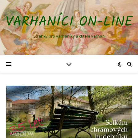
VARHANÍCI ON-LINE
Stránky pro varhaníky a ctitele varhan