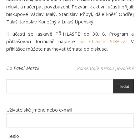
mluvit a načerpat povzbuzení. Pozvání k aktivní účasti přijali:
biskupové Václav Malý, Stanislav Přibyl, dále kněží Ondřej
Talaš, Jaroslav Konečný a Lukáš Lipenský.
K účasti se laskavě PŘIHLASTE do 30. 8. Program a
přihlašovací formulář najdete
na stránce SDH.cz
. V
přihlášce můžete navrhovat témata do diskuse.
u 
Od
Pavel Marek
Komentáře nejsou povolené
Hledat
Uživatelské jméno nebo e-mail
Heslo