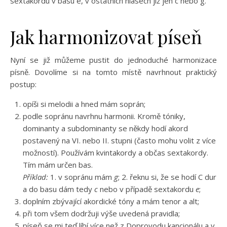
sextakordu v basu e, v ostatních hlasech již jen c nebo g.
Jak harmonizovat píseň
Nyní se již můžeme pustit do jednoduché harmonizace
písně. Dovolíme si na tomto místě navrhnout praktický
postup:
opíši si melodii a hned mám soprán;
podle sopránu navrhnu harmonii. Kromě tóniky,
dominanty a subdominanty se někdy hodí akord
postavený na VI. nebo II. stupni (často mohu volit z více
možností). Používám kvintakordy a občas sextakordy.
Tím mám určen bas.
Příklad:
1. v sopránu mám
g
; 2. řeknu si, že se hodí C dur
a do basu dám tedy
c
nebo v případě sextakordu
e
;
doplním zbývající akordické tóny a mám tenor a alt;
při tom všem dodržuji výše uvedená pravidla;
píseň se mi teď líbí více než z Doprovodu kancionálu a v