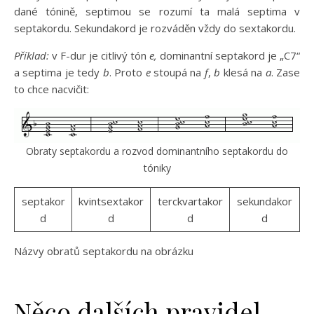
dané tónině, septimou se rozumí ta malá septima v
septakordu. Sekundakord je rozváděn vždy do sextakordu.
Příklad:
v F-dur je citlivý tón
e,
dominantní septakord je „C7“
a septima je tedy
b
. Proto
e
stoupá na
f
,
b
klesá na
a
. Zase
to chce nacvičit:
Obraty septakordu a rozvod dominantního septakordu do
tóniky
septakor
kvintsextakor
terckvartakor
sekundakor
d
d
d
d
Názvy obratů septakordu na obrázku
Něco dalších pravidel