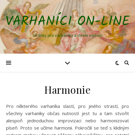
VARHANÍCI ON-LINE
Stránky pro varhaníky a ctitele varhan
Harmonie
Pro některého varhaníka slastí, pro jiného strastí, pro
všechny varhaníky občas nutností jest tu a tam stvořit
alespoň jednoduchou improvizaci nebo harmonizovat
píseň. Proto se učíme harmonii. Pokročilí se teď s klidným