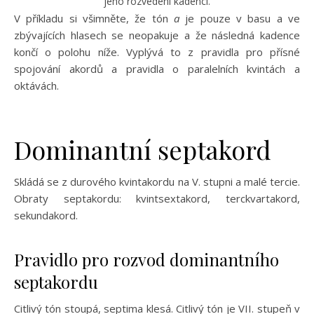
jeho rozvedení kadencí.
V příkladu si všimněte, že tón
a
je pouze v basu a ve
zbývajících hlasech se neopakuje a že následná kadence
končí o polohu níže. Vyplývá to z pravidla pro přísné
spojování akordů a pravidla o paralelních kvintách a
oktávách.
Dominantní septakord
Skládá se z durového kvintakordu na V. stupni a malé tercie.
Obraty septakordu: kvintsextakord, terckvartakord,
sekundakord.
Pravidlo pro rozvod dominantního
septakordu
Citlivý tón stoupá, septima klesá. Citlivý tón je VII. stupeň v