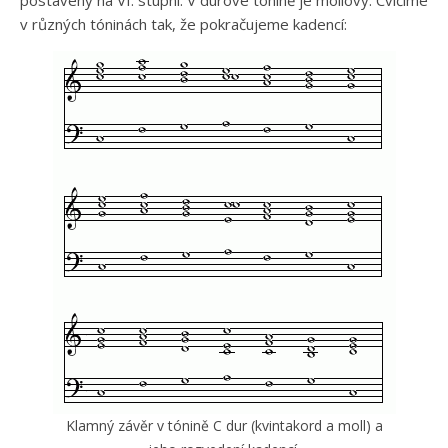
postavený na VI. stupni. V durové tónině je mollový. Cvičíme
v různých tóninách tak, že pokračujeme kadencí:
Klamný závěr v tónině C dur (kvintakord a moll) a