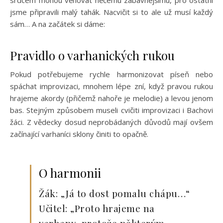
srdcem mohou věnovat něčemu zábavnějšímu, pro ostatní
jsme připravili malý tahák. Nacvičit si to ale už musí každý
sám… A na začátek si dáme:
Pravidlo o varhanických rukou
Pokud potřebujeme rychle harmonizovat píseň nebo
spáchat improvizaci, mnohem lépe zní, když pravou rukou
hrajeme akordy (přičemž nahoře je melodie) a levou jenom
bas. Stejným způsobem museli cvičiti improvizaci i Bachovi
žáci. Z vědecky dosud neprobádaných důvodů mají ovšem
začínající varhaníci sklony činiti to opačně.
O harmonii
Žák: „Já to dost pomalu chápu…“
Učitel: „Proto hrajeme na