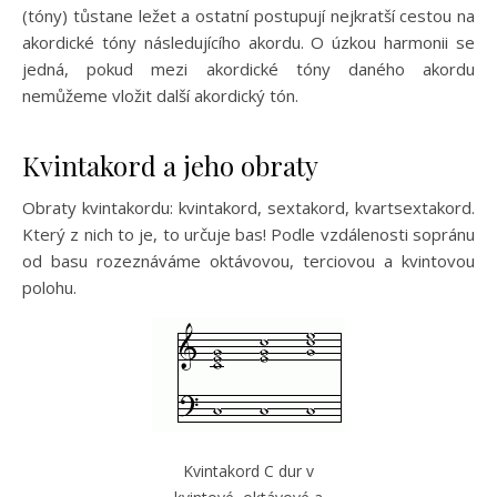
(tóny) tůstane ležet a ostatní postupují nejkratší cestou na
akordické tóny následujícího akordu. O úzkou harmonii se
jedná, pokud mezi akordické tóny daného akordu
nemůžeme vložit další akordický tón.
Kvintakord a jeho obraty
Obraty kvintakordu: kvintakord, sextakord, kvartsextakord.
Který z nich to je, to určuje bas! Podle vzdálenosti sopránu
od basu rozeznáváme oktávovou, terciovou a kvintovou
polohu.
Kvintakord C dur v