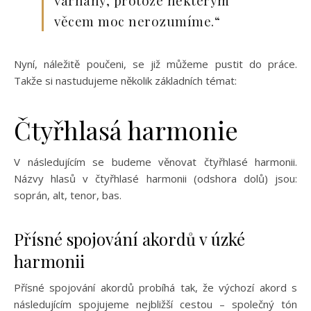
varhany, protože některým
věcem moc nerozumíme.“
Nyní, náležitě poučeni, se již můžeme pustit do práce.
Takže si nastudujeme několik základních témat:
Čtyřhlasá harmonie
V následujícím se budeme věnovat čtyřhlasé harmonii.
Názvy hlasů v čtyřhlasé harmonii (odshora dolů) jsou:
soprán, alt, tenor, bas.
Přísné spojování akordů v úzké
harmonii
Přísné spojování akordů probíhá tak, že výchozí akord s
následujícím spojujeme nejbližší cestou – společný tón