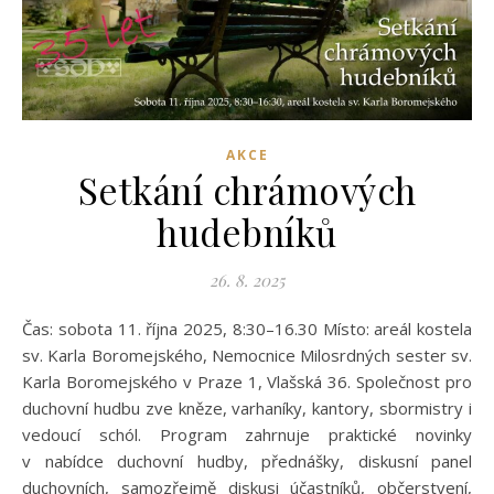
AKCE
Setkání chrámových
hudebníků
26. 8. 2025
Čas: sobota 11. října 2025, 8:30–16.30 Místo: areál kostela
sv. Karla Boromejského, Nemocnice Milosrdných sester sv.
Karla Boromejského v Praze 1, Vlašská 36. Společnost pro
duchovní hudbu zve kněze, varhaníky, kantory, sbormistry i
vedoucí schól. Program zahrnuje praktické novinky
v nabídce duchovní hudby, přednášky, diskusní panel
duchovních, samozřejmě diskusi účastníků, občerstvení,