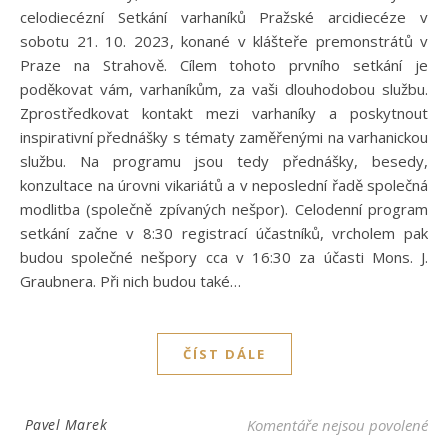
celodiecézní Setkání varhaníků Pražské arcidiecéze v
sobotu 21. 10. 2023, konané v klášteře premonstrátů v
Praze na Strahově. Cílem tohoto prvního setkání je
poděkovat vám, varhaníkům, za vaši dlouhodobou službu.
Zprostředkovat kontakt mezi varhaníky a poskytnout
inspirativní přednášky s tématy zaměřenými na varhanickou
službu. Na programu jsou tedy přednášky, besedy,
konzultace na úrovni vikariátů a v neposlední řadě společná
modlitba (společně zpívaných nešpor). Celodenní program
setkání začne v 8:30 registrací účastníků, vrcholem pak
budou společné nešpory cca v 16:30 za účasti Mons. J.
Graubnera. Při nich budou také…
ČÍST DÁLE
u t
Pavel Marek
Komentáře nejsou povolené