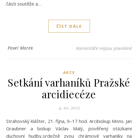
části soutěže a…
ČÍST DÁLE
u 
Pavel Marek
Komentáře nejsou povolené
AKCE
Setkání varhaníků Pražské
arcidiecéze
4. 10. 2023
Strahovský klášter, 21. října, 9–17 hod. Arcibiskup Mons. Jan
Graubner a biskup Václav Malý, pověřený otázkami
duchovní hudby,srdečně zvou chrámové varhaníky na