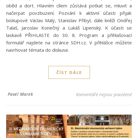
oběd a dort. Hlavním cílem zůstává potkat se, mluvit a
načerpat povzbuzení. Pozvání k aktivní účasti přijali:
biskupové Václav Malý, Stanislav Přibyl, dále kněží Ondřej
Talaš, Jaroslav Konečný a Lukáš Lipenský. K účasti se
laskavě PŘIHLASTE do 30. 8. Program a přihlašovací
formulář najdete na stránce SDH.cz. V přihlášce můžete
navrhovat témata do diskuse.
ČÍST DÁLE
u 
Pavel Marek
Komentáře nejsou povolené