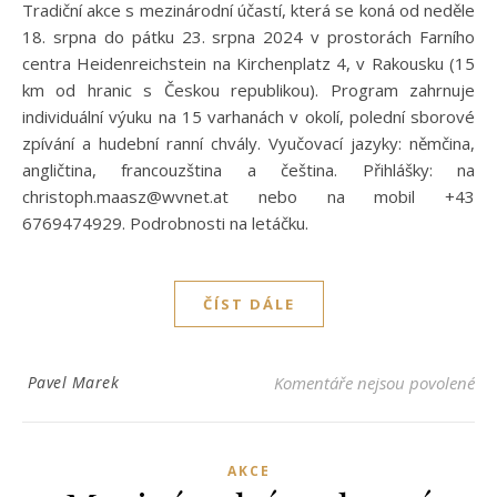
Tradiční akce s mezinárodní účastí, která se koná od neděle
18. srpna do pátku 23. srpna 2024 v prostorách Farního
centra Heidenreichstein na Kirchenplatz 4, v Rakousku (15
km od hranic s Českou republikou). Program zahrnuje
individuální výuku na 15 varhanách v okolí, polední sborové
zpívání a hudební ranní chvály. Vyučovací jazyky: němčina,
angličtina, francouzština a čeština. Přihlášky: na
christoph.maasz@wvnet.at nebo na mobil +43
6769474929. Podrobnosti na letáčku.
ČÍST DÁLE
u 
Pavel Marek
Komentáře nejsou povolené
AKCE