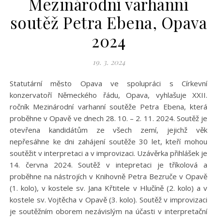
Mezinárodní varhanní
soutěž Petra Ebena, Opava
2024
19. 3. 2024
Statutární město Opava ve spolupráci s Církevní
konzervatoří Německého řádu, Opava, vyhlašuje XXII.
ročník Mezinárodní varhanní soutěže Petra Ebena, která
proběhne v Opavě ve dnech 28. 10. – 2. 11. 2024. Soutěž je
otevřena kandidátům ze všech zemí, jejichž věk
nepřesáhne ke dni zahájení soutěže 30 let, kteří mohou
soutěžit v interpretaci a v improvizaci. Uzávěrka přihlášek je
14. června 2024. Soutěž v intepretaci je tříkolová a
proběhne na nástrojích v Knihovně Petra Bezruče v Opavě
(1. kolo), v kostele sv. Jana Křtitele v Hlučíně (2. kolo) a v
kostele sv. Vojtěcha v Opavě (3. kolo). Soutěž v improvizaci
je soutěžním oborem nezávislým na účasti v interpretační