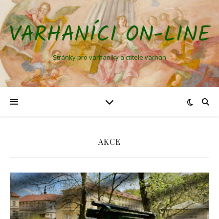
VARHANÍCI ON-LINE
Stránky pro varhaníky a ctitele varhan
AKCE